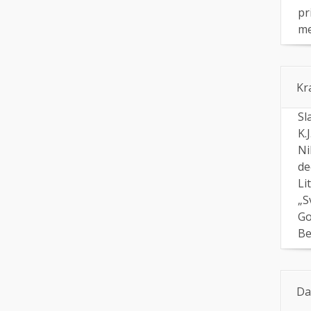
pr
me
Kr
Sl
K.
Ni
de
Li
„S
Go
Be
Da