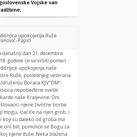
goslovenske Vojske van
adžbine.
dišnjica upokojenja Ruže
anović-Papić!
 današnji dan 21. decembra
18. godine će se vršiti pomen
dišnjice upokojenja naše
stre Ruže, poslednjeg veterana
Udruženju Boraca KJV“DM“.
sioca nepobeđene svetle
karde naše Kraljevine. Oni
štovaoci njene životne borbe
ji mogu, izaćiće na njen grob, i
i koji su daleko od groba ma
e oni bili, pomoliće se Bogu za
koj njene duše. Neka blažena