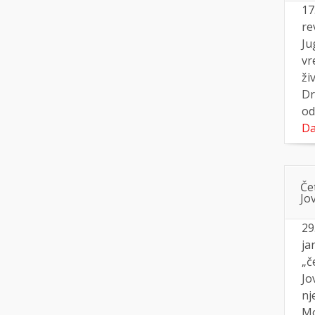
17
re
Ju
vr
ži
Dr
od
Da
Če
Jo
29
ja
„č
Jo
nj
Mo