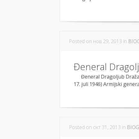
Posted on нов 29, 2013 in
BIO
Đeneral Dragolj
Đeneral Dragoljub Draža Mi
17. juli 1946) Armijski gene
Posted on окт 31, 2013 in
BIOG