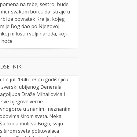
pomena na tebe, sestro, bude
imer svakom borcu da istraje u
rbi za povratak Kralja, kojeg
m je Bog dao po Njegovoj
likoj milosti i volji naroda, koji
 hoće.
DSETNIK
 17. juli 1946. 73-ću godišnjicu
 zverski ubijenog Đenerala
agoljuba Draže Mihailovića i
 sve njegove verne
vnogorce u znanim i neznanim
obovima širom sveta. Neka
ša topla molitva Bogu, sviju
s širom sveta poštovalaca