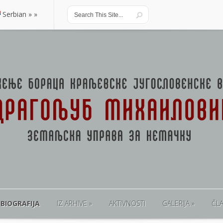
Serbian
Serbian
BIOGRAFIJA
IZ ARHIVE
AKTIVNOSTI
GALERIJA
ČL