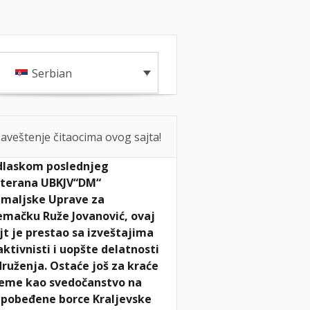
ANCI ČLANOVA
KONTAKT
Serbian
aveštenje čitaocima ovog sajta!
laskom poslednjeg
terana UBKJV“DM“
maljske Uprave za
mačku Ruže Jovanović, ovaj
jt je prestao sa izveštajima
aktivnisti i uopšte delatnosti
ruženja. Ostaće još za kraće
eme kao svedočanstvo na
pobeđene borce Kraljevske