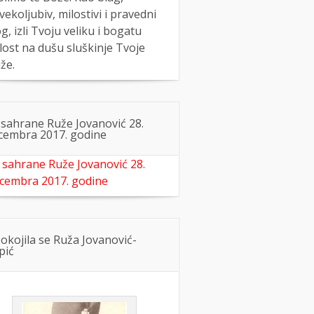
vekoljubiv, milostivi i pravedni
g, izli Tvoju veliku i bogatu
lost na dušu sluškinje Tvoje
že.
 sahrane Ruže Jovanović 28.
cembra 2017. godine
 sahrane Ruže Jovanović 28.
cembra 2017. godine
okojila se Ruža Jovanović-
pić