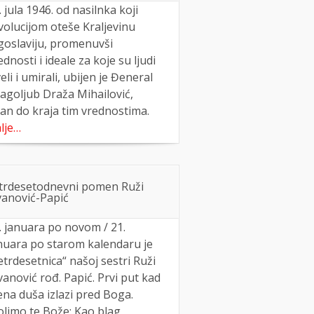
. jula 1946. od nasilnka koji
volucijom oteše Kraljevinu
goslaviju, promenuvši
ednosti i ideale za koje su ljudi
veli i umirali, ubijen je Đeneral
agoljub Draža Mihailović,
an do kraja tim vrednostima.
lje…
trdesetodnevni pomen Ruži
vanović-Papić
. januara po novom / 21.
nuara po starom kalendaru je
etrdesetnica“ našoj sestri Ruži
vanović rođ. Papić. Prvi put kad
ena duša izlazi pred Boga.
limo te Bože: Kao blag,