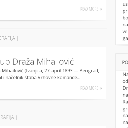
us
READ MORE
pr
bo
na
ve
GRAFIJA
|
ga
ub Draža Mihailović
PO
hailović (Ivanjica, 27. april 1893 — Beograd,
Na
ral i načelnik štaba Vrhovne komande...
od
Dr
READ MORE
na
Ra
gr
na
RAFIJA
|
na