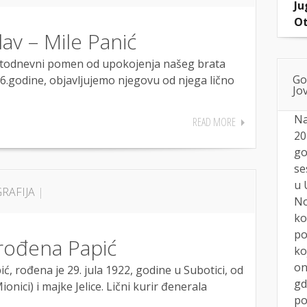
Ju
Ot
lav – Mile Panić
todnevni pomen od upokojenja našeg brata
Go
16.godine, objavljujemo njegovu od njega lično
Jov
Na
READ MORE
20
go
se
u 
RAFIJA
|
No
ko
po
rođena Papić
ko
on
́, rođena je 29. jula 1922, godine u Subotici, od
gd
ici) i majke Jelice. Lični kurir đenerala
po