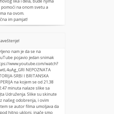
ihovog lika i dela, bude njima
 pomoći na onom svetu a
ma na ovom.
čna im pamjat!
aveštenje!
vljeno nam je da se na
uTube pojavio jedan snimak
tps://www.youtube.com/watch?
wtL4uAg_GRI NEPOZNATA
TORIJA-SRBI I BRITANSKA
PERIJA na kojem se od 21.38
2.47 minuta nalaze slike sa
jta Udruženja. Slike su skinute
z našeg odobrenja, i ovim
tem se autor filma umoljava da
 pod hitno ukloni, inače smo