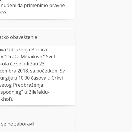
inuđeni da primenimo pravne
re.
atko obaveštenje
ava Udruženja Boraca
J.V.“Draža Mihailović“ Sveti
kola će se održati 23.
cembra 2018. sa početkom Sv.
turgije u 10.00 časova u Crkvi
vetog Preobraženja
spodnjeg“ u Bilefeldu-
khofu
 se ne zaboravi!