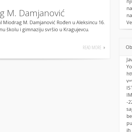
nj
na
g M. Damjanović
na
Ve
 Miodrag M. Damjanović Rođen u Aleksincu 16.
u školu i gimnaziju svršio u Kragujevcu.
Ob
READ MORE
Ja
Yo
ht
v=
IS
IM
-2
sa
be
pu
ih