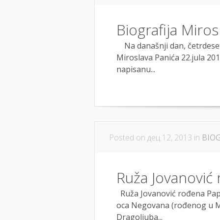
Biografija Miros
Na današnji dan, četrdese
Miroslava Panića 22.jula 20
napisanu...
Posted on дец 12, 2013 in
BIOG
Ruža Jovanović 
Ruža Jovanović rođena Papic
oca Negovana (rođenog u Mion
Dragoljuba...