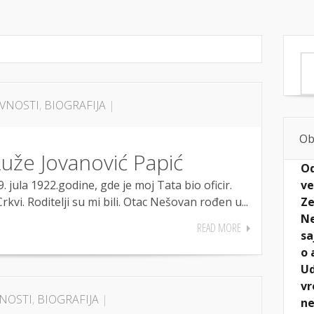
BIOGRAFIJA
IZ ARHIVE
AKTIVNOSTI
GALERIJA
ČL
IVNOSTI
,
BIOGRAFIJA
|
Ob
uže Jovanović Papić
Od
ve
ula 1922.godine, gde je moj Tata bio oficir.
Ze
vi. Roditelji su mi bili. Otac Nešovan rođen u...
Ne
READ MORE
sa
o 
Ud
vr
VNOSTI
,
BIOGRAFIJA
|
ne