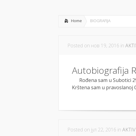
POČETNA
O NAMA
Home
BIOGRAFIJA
Posted on нов 19, 2016 in
AKT
Autobiografija R
Rođena sam u Subotici 29. j
Krštena sam u pravoslanoj Crk
Posted on јул 22, 2016 in
AKTI