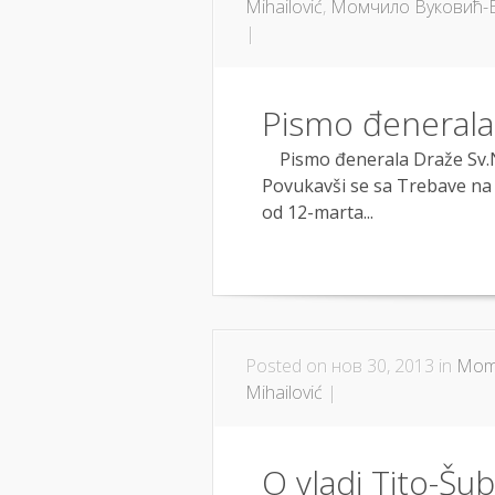
Mihailović
,
Момчило Вуковић-Б
|
Pismo đenerala
Pismo đenerala Draže Sv.N
Povukavši se sa Trebave na 
od 12-marta...
Posted on нов 30, 2013 in
Momč
Mihailović
|
O vladi Tito-Šub