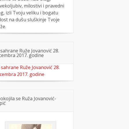
vekoljubiv, milostivi i pravedni
g, izli Tvoju veliku i bogatu
lost na dušu sluškinje Tvoje
že.
 sahrane Ruže Jovanović 28.
cembra 2017. godine
 sahrane Ruže Jovanović 28.
cembra 2017. godine
okojila se Ruža Jovanović-
pić