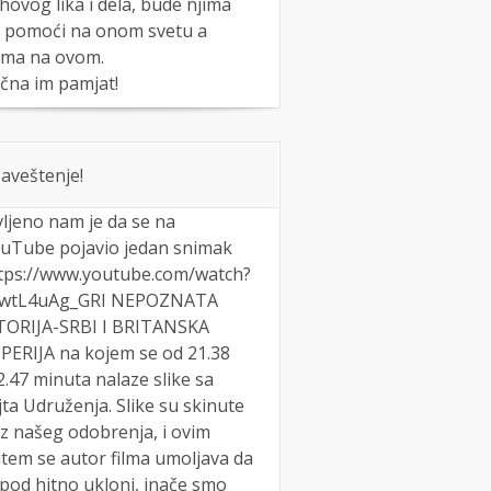
ihovog lika i dela, bude njima
 pomoći na onom svetu a
ma na ovom.
čna im pamjat!
aveštenje!
vljeno nam je da se na
uTube pojavio jedan snimak
tps://www.youtube.com/watch?
wtL4uAg_GRI NEPOZNATA
TORIJA-SRBI I BRITANSKA
PERIJA na kojem se od 21.38
2.47 minuta nalaze slike sa
jta Udruženja. Slike su skinute
z našeg odobrenja, i ovim
tem se autor filma umoljava da
 pod hitno ukloni, inače smo