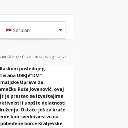
NCI ČLANOVA
KONTAKT
Serbian
aveštenje čitaocima ovog sajta!
laskom poslednjeg
terana UBKJV“DM“
maljske Uprave za
mačku Ruže Jovanović, ovaj
jt je prestao sa izveštajima
aktivnisti i uopšte delatnosti
ruženja. Ostaće još za kraće
eme kao svedočanstvo na
pobeđene borce Kraljevske