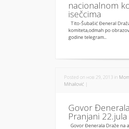
nacionalnom ko
isečcima
Tito-Šubašić Đeneral Draža
komiteta,odmah po obrazovan
godine telegram...
Posted on нов 29, 2013 in
Momč
Mihailović
|
Govor Đeneral
Pranjani 22.jul
Govor Đenerala Draže na a