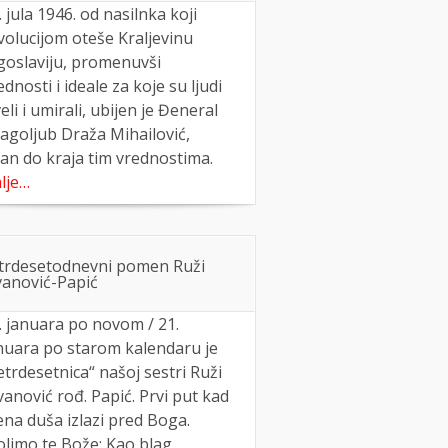
. jula 1946. od nasilnka koji
volucijom oteše Kraljevinu
goslaviju, promenuvši
ednosti i ideale za koje su ljudi
veli i umirali, ubijen je Đeneral
agoljub Draža Mihailović,
an do kraja tim vrednostima.
lje…
trdesetodnevni pomen Ruži
vanović-Papić
. januara po novom / 21.
nuara po starom kalendaru je
etrdesetnica“ našoj sestri Ruži
vanović rođ. Papić. Prvi put kad
ena duša izlazi pred Boga.
limo te Bože: Kao blag,