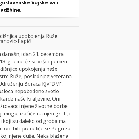
goslovenske Vojske van
adžbine.
dišnjica upokojenja Ruže
anović-Papić!
 današnji dan 21. decembra
18. godine će se vršiti pomen
dišnjice upokojenja naše
stre Ruže, poslednjeg veterana
Udruženju Boraca KJV“DM“.
sioca nepobeđene svetle
karde naše Kraljevine. Oni
štovaoci njene životne borbe
ji mogu, izaćiće na njen grob, i
i koji su daleko od groba ma
e oni bili, pomoliće se Bogu za
koj njene duše. Neka blažena