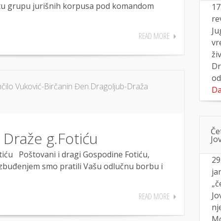
rtu grupu jurišnih korpusa pod komandom
17
re
Ju
READ MORE
vr
ži
Dr
od
ilo Vuković-Birčanin Đen.Dragoljub-Draža
Da
Če
Draže g.Fotiću
Jo
ću Poštovani i dragi Gospodine Fotiću,
29
 uzbuđenjem smo pratili Vašu odlučnu borbu i
ja
„č
Jo
READ MORE
nj
Mo