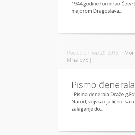
1944.godine formirao Četv
majorom Dragoslava...
Posted on нов 29, 2013 in
Momč
Mihailović
|
Pismo đenerala 
Pismo đenerala Draže g.Foti
Narod, vojska i ja lično, sa
zalaganje do...