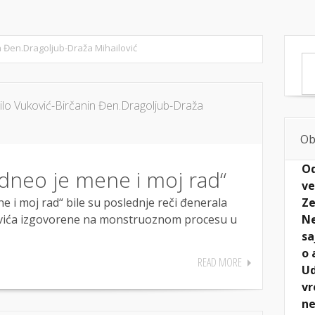
BIOGRAFIJA
IZ ARHIVE
AKTIVNOSTI
GALERIJA
ČLA
n Đen.Dragoljub-Draža Mihailović
o Vuković-Birčanin Đen.Dragoljub-Draža
Ob
Od
odneo je mene i moj rad“
ve
Ze
 i moj rad“ bile su poslednje reči đenerala
Ne
vića izgovorene na monstruoznom procesu u
sa
o 
READ MORE
Ud
vr
ne