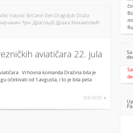
čo
Bo
ilo Vuković-Birčanin Đen.Dragoljub-Draža
mi
ирчанин- ђен. Драгољуб Дража Михаиловић
Ru
zničkih aviatičara 22. jula
Sa
de
Sa
iatičara Vrhovna komanda Dražina bila je
de
u očekivati od 1.avgusta, i to je bila peta
READ MORE
Up
Pa