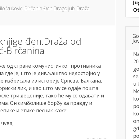
Ju
o Vuković-Birčanin Đen.Dragoljub-Draža
Ot
Go
 knjige đen.Draža od
Jov
́-Birčanina
Na
20
же од стране комунистичког противника
go
на где је, што је дивљаштво недостојно у
se
е избрисала из историје Српсва, Балкана,
u 
риски лик, и као што му се одаје пошта
No
ле три деценије, тако ће му се одавати и
ko
ма. Он симболише борбу за правду и
po
 епике и етике песник каже:
ko
on
 чува,
gd
po