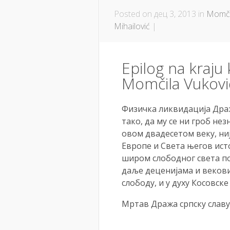
Posted on дец 3, 2013 in
Momčil
Mihailović
|
Epilog na kraju
Momčila Vukovic
Физичка ликвидација Дра
тако, да му се ни гроб нез
овом двадесетом веку, ниј
Европе и Света његов исто
широм слободног света пос
даље деценијама и векови
слободу, и у духу Косовске
Мртав Дража српску славу