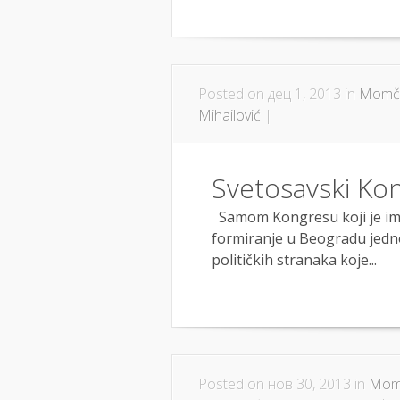
Posted on дец 1, 2013 in
Momčil
Mihailović
|
Svetosavski Kon
Samom Kongresu koji je imao
formiranje u Beogradu jedno
političkih stranaka koje...
Posted on нов 30, 2013 in
Momč