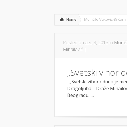
POČETNA
O NAMA
Home
Momčilo Vuković-Birčani
Posted on дец 3, 2013 in
Momčil
Mihailović
|
„Svetski vihor 
„Svetski vihor odneo je mene
Dragoljuba – Draže Mihailo
Beogradu. ...