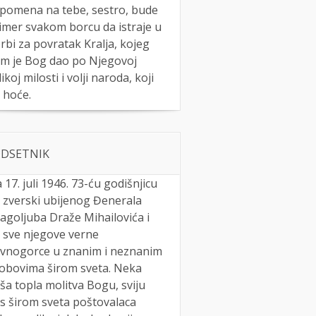
pomena na tebe, sestro, bude
imer svakom borcu da istraje u
rbi za povratak Kralja, kojeg
m je Bog dao po Njegovoj
likoj milosti i volji naroda, koji
 hoće.
DSETNIK
 17. juli 1946. 73-ću godišnjicu
 zverski ubijenog Đenerala
agoljuba Draže Mihailovića i
 sve njegove verne
vnogorce u znanim i neznanim
obovima širom sveta. Neka
ša topla molitva Bogu, sviju
s širom sveta poštovalaca