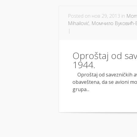
Posted on нов 29, 2013 in
Momč
Mihailović
,
Момчило Вуковић-Б
|
Oproštaj od save
1944.
Oproštaj od savezničkih av
obaveštena, da se avioni mog
grupa...