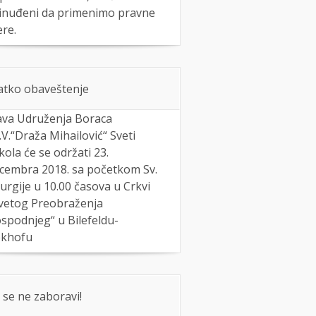
inuđeni da primenimo pravne
re.
atko obaveštenje
ava Udruženja Boraca
J.V.“Draža Mihailović“ Sveti
kola će se održati 23.
cembra 2018. sa početkom Sv.
turgije u 10.00 časova u Crkvi
vetog Preobraženja
spodnjeg“ u Bilefeldu-
khofu
 se ne zaboravi!