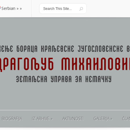
Serbian
Serbian
BIOGRAFIJA
IZ ARHIVE
AKTIVNOSTI
GALERIJA
ČLA