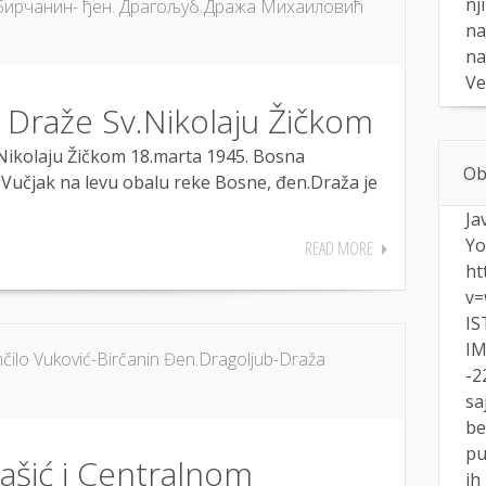
nj
ирчанин- ђен. Драгољуб Дража Михаиловић
na
na
Ve
 Draže Sv.Nikolaju Žičkom
ikolaju Žičkom 18.marta 1945. Bosna
Ob
Vučjak na levu obalu reke Bosne, đen.Draža je
Ja
Yo
READ MORE
ht
v=
IS
IM
ilo Vuković-Birčanin Đen.Dragoljub-Draža
-2
sa
be
pu
ašić i Centralnom
ih