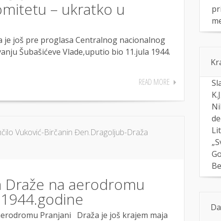
mitetu – ukratko u
pr
me
 je još pre proglasa Centralnog nacionalnog
ju Šubašićeve Vlade,uputio bio 11.jula 1944.
Kr
READ MORE
Sl
K.
Ni
de
Li
ilo Vuković-Birčanin Đen.Dragoljub-Draža
„S
Go
Be
a Draže na aerodromu
a 1944.godine
Da
erodromu Pranjani Draža je još krajem maja