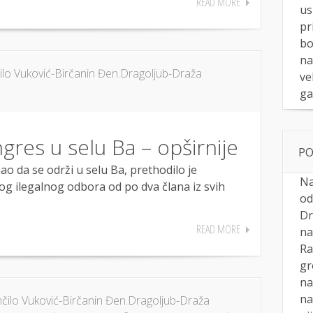
READ MORE
us
pr
bo
na
o Vuković-Birčanin Đen.Dragoljub-Draža
ve
ga
gres u selu Ba – opširnije
PO
 da se održi u selu Ba, prethodilo je
Na
g ilegalnog odbora od po dva člana iz svih
od
Dr
READ MORE
na
Ra
gr
na
na
ilo Vuković-Birčanin Đen.Dragoljub-Draža