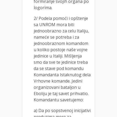
formiranje svojih organa po
logorima.
2/ Podela pomoći i opštenje
sa UNROM mora biti
jednoobrazno za celu Italiju,
nameće se potreba i za
jednoobraznom komandom
u koliko postoje naše vojne
jedinice u Italiji. Mišljenja
smo da sve te jedinice treba
da se stave pod komandu
Komandanta Istaknutog dela
Vrhovne komande. Jedini
organizovani bataljon u
Eboliju je taj savet prihvatio.
Komandantu savetujemo:
a) Da po sopstvenoj inicijativi
preduzima mere za