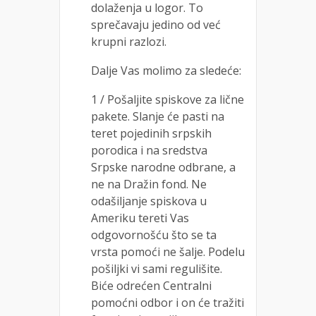
dolaženja u logor. To
sprečavaju jedino od već
krupni razlozi.
Dalje Vas molimo za sledeće:
1 / Pošaljite spiskove za lične
pakete. Slanje će pasti na
teret pojedinih srpskih
porodica i na sredstva
Srpske narodne odbrane, a
ne na Dražin fond. Ne
odašiljanje spiskova u
Ameriku tereti Vas
odgovornošću što se ta
vrsta pomoći ne šalje. Podelu
pošiljki vi sami regulišite.
Biće odrećen Centralni
pomoćni odbor i on će tražiti