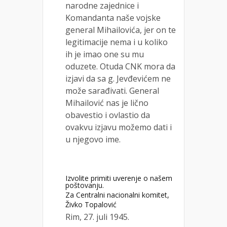
narodne zajednice i
Komandanta naše vojske
general Mihailovića, jer on te
legitimacije nema i u koliko
ih je imao one su mu
oduzete. Otuda CNK mora da
izjavi da sa g. Jevđevićem ne
može sarađivati. General
Mihailović nas je lično
obavestio i ovlastio da
ovakvu izjavu možemo dati i
u njegovo ime.
Izvolite primiti uverenje o našem
poštovanju.
Za Centralni nacionalni komitet,
Živko Topalović
Rim, 27. juli 1945.